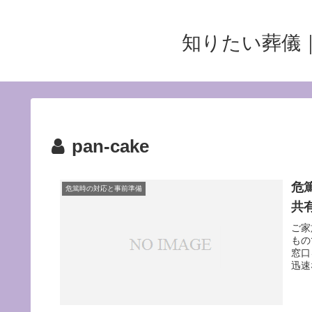
知りたい葬儀
pan-cake
危
危篤時の対応と事前準備
共
ご家
もの
窓口
迅速