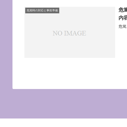
危
危篤時の対応と事前準備
内
危篤